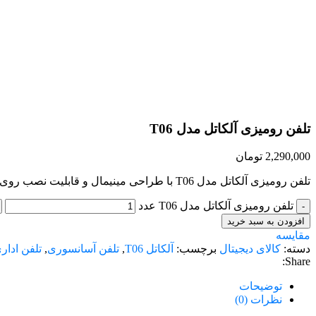
تلفن رومیزی آلکاتل مدل T06
2,290,000
تومان
تلفن رومیزی آلکاتل مدل T06 با طراحی مینیمال و قابلیت نصب روی دیوار، انتخابی مناسب برای خانه و محیط‌های کاری کوچک است.
تلفن رومیزی آلکاتل مدل T06 عدد
افزودن به سبد خرید
مقایسه
دسته:
کالای دیجیتال
برچسب:
آلکاتل T06
,
تلفن آسانسوری
,
تلفن ادار
Share:
توضیحات
نظرات (0)