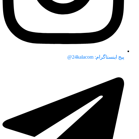
پیج اینستاگرام: 24kalacom@