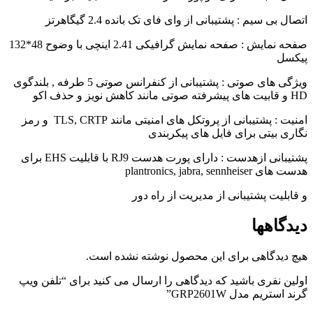
اتصال بی سیم : پشتیبانی از وای فای تک بانده 2.4 گیگاهرتز
صفحه نمایش : صفحه نمایش گرافیکی 2.41 اینچی با وضوح 48*132
پیکسل
ویژگی های صوتی : پشتیبانی از کنفرانس صوتی 5 طرفه , بلندگوی
HD و قابیت های پیشرفته صوتی مانند کاهش نویز و حذف اکو
امنیت : پشتیبانی از پروتکل های امنیتی مانند TLS, CRTP و رمز
نگاری بیتی برای فایل های پیکربندی
پشتیبانی ازهدست : دارای پورت هدست RJ9 با قابلیت EHS برای
هدست های plantronics, jabra, sennheiser
و قابلیت پشتیبانی از مدیریت از راه دور
دیدگاهها
هیچ دیدگاهی برای این محصول نوشته نشده است.
اولین نفری باشید که دیدگاهی را ارسال می کنید برای “تلفن ویپ
گرند استریم مدل GRP2601W”