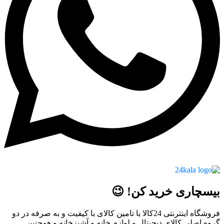
بیسچاری خرید کن! 😉
فروشگاه اینترنتی 24کالا با تامین کالای با کیفیت و به صرفه در دو
گروه اصلی کالای دیجیتال و لوازم خانه و آشپزخانه و همچنین