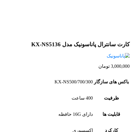
کارت سانترال پاناسونیک مدل KX-NS5136
3,000,000
تومان
باکس های سازگار
KX-NS500/700/300
ظرفیت
400 ساعت
قابلیت ها
دارای 16G حافظه
کارکرد
اکسسوری