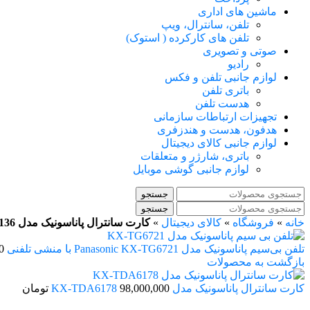
ماشین های اداری
تلفن، سانترال، ویپ
تلفن های کارکرده ( استوک)
صوتی و تصویری
رادیو
لوازم جانبی تلفن و فکس
باتری تلفن
هدست تلفن
تجهیزات ارتباطات سازمانی
هدفون، هدست و هندزفری
لوازم جانبی کالای دیجیتال
باتری، شارژر و متعلقات
لوازم جانبی گوشی موبایل
جستجو
جستجو
خانه
»
فروشگاه
»
کالای دیجیتال
»
کارت سانترال پاناسونیک مدل KX-NS5136
تلفن بی‌سیم پاناسونیک مدل Panasonic KX-TG6721 با منشی تلفنی
0
بازگشت به محصولات
کارت سانترال پاناسونیک مدل KX-TDA6178
98,000,000
تومان
اتمام موجودی