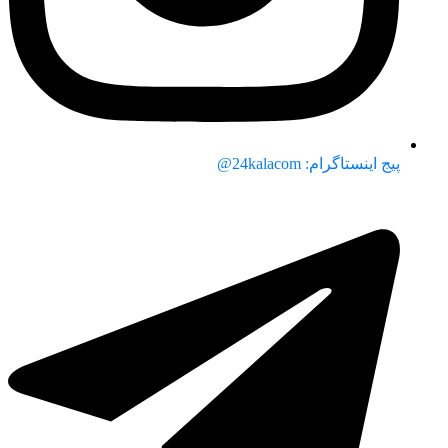
پیج اینستاگرام: 24kalacom@