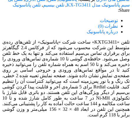
سیم پاناسونیک مدل KX-TG3411
,
تلفن بیسیم
,
تلفن پاناسونیک
Share:
توضیحات
نظرات (0)
درباره پاناسونیک
تلفن «KXTG3411» ساخت شرکت «پاناسونیک» از تلفن‌های رده‌ی
متوسط این شرکت محسوب می‌شود که از فرکانس 2.4 گیگاهرتز
برای برقراری تماس بی‌سیم استفاده می‌کند و تنها به یک خط تلفن
وصل می‌شود. حافظه‌ی گوشی تا 10 شماره‌ی تماس‌های ورودی را
ذخیره می‌کند و تا 50 اسم به همراه شماره تلفن را می‌توانید ذخیره
کنید تا در مواقع تماس‌های ورودی و خروجی اسامی بر روی
صفحه‌ی نمایش نشان داده شوند. صفحه نمایش تعبیه شده 2 خطی،
تک رنگ و با نور پس‌زمینه است که می‌توانید کنتراست آن را تنظیم
کنید. قابلیت Redial برای 5 شماره‌ی آخر و قابلیت پیدا کردن گوشی
بی‌سیم از دیگر ویژگی‌های این تلفن هستند. دو باتری قابل شارژ با
تکنولوژی Ni-MH در 7 ساعت به طور کامل شارژ شده و تا 10
ساعت مکالمه و 144 ساعت حالت آماده به کار را پشتیبانی می‌کنند.
همچنین این تلفن در ابعاد 48 × 32 × 156 میلی‌متر و وزن گوشی
برابر با 118 گرم است.