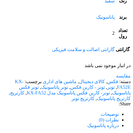
رنگ
سفید
برند
پاناسونیک
تعداد
2
رول
گارانتی
گارانتی اصالت و سلامت فیزیکی
در انبار موجود نمی باشد
مقایسه
دسته:
فکس
,
کالای دیجیتال
,
ماشین های اداری
برچسب:
KX-
FA52E
,
تونر
,
تونر - کاربن فکس
,
تونر پاناسونیک
,
تونر فکس
پاناسونیک
,
تونر- کاربن فکس پاناسونیک مدل KX-FA52
,
کارتریج
,
کارتریج پاناسونیک
,
کارتریج تونر
Share:
توضیحات
نظرات (0)
درباره پاناسونیک