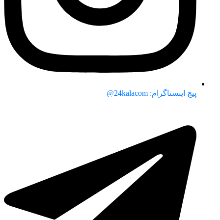
پیج اینستاگرام: 24kalacom@