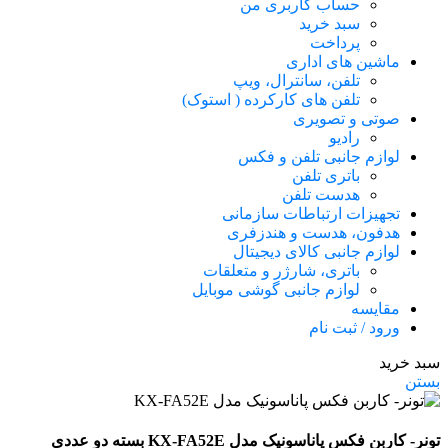
حساب کاربری من
سبد خرید
پرداخت
ماشین های اداری
تلفن، سانترال، ویپ
تلفن های کارکرده ( استوک)
صوتی و تصویری
رادیو
لوازم جانبی تلفن و فکس
باتری تلفن
هدست تلفن
تجهیزات ارتباطات سازمانی
هدفون، هدست و هندزفری
لوازم جانبی کالای دیجیتال
باتری، شارژر و متعلقات
لوازم جانبی گوشی موبایل
مقایسه
ورود / ثبت نام
سبد خرید
بستن
تونر- کاربن فکس پاناسونیک مدل KX-FA52E بسته دو عددی