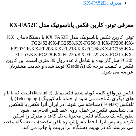
معرفی KX-FA52E
معرفی تونر- کاربن فکس پاناسونیک مدل KX-FA52E
تونر- کاربن فکس پاناسونیک مدل KX-FA52E با دستگاه های KX-
FG2452،KX-FG2658،KX-FG5643،KX-FP206،KX-
FP207CE،KX-FP208،KX-FP218،KX-FC258،KX-FC255،KX-
FC253،KX-FC228،KX-FC226،KX-FC225،KX-FC215،KX-
FC205 سازگار بوده و شامل 2 عدد رول 30 متری است. این کاربن
فکس با کیفیت درجه یک (Grade A) تولید شده و خدمت مشتریان
عرضه می شود.
فکس در واقع کلمه کوتاه شده فکسیمایل (facsimile) است که با نام
های دیگری شناخته می شود از جمله تله کوپینگ ( Telecoping) یا
تلفکس (Telefax) شناخته می شوند. در ایران آنرا فکس یا تلفکس
می شناسیم. فکس در عمل، روی خط تلفن انجام می شود.
بطوریکه یک دستگاه فکس محتویات یک کاغذ یا مدرک را اسکن
کرده و سپس آنرا با خط تلفن(شماره تلفن مقصد)، به دستگاه مقصد
می فرستد که در نهایت دستگاه آنرا پرینت یا چاپ می کند.