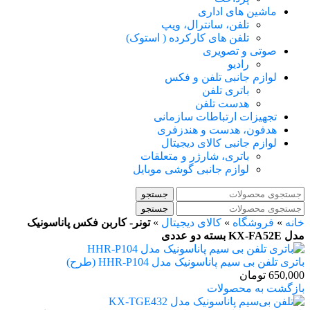
ماشین های اداری
تلفن، سانترال، ویپ
تلفن های کارکرده ( استوک)
صوتی و تصویری
رادیو
لوازم جانبی تلفن و فکس
باتری تلفن
هدست تلفن
تجهیزات ارتباطات سازمانی
هدفون، هدست و هندزفری
لوازم جانبی کالای دیجیتال
باتری، شارژر و متعلقات
لوازم جانبی گوشی موبایل
جستجو
جستجو
خانه
»
فروشگاه
»
کالای دیجیتال
»
تونر- کاربن فکس پاناسونیک
مدل KX-FA52E بسته دو عددی
باتری تلفن بی سیم پاناسونیک مدل HHR-P104 (طرح)
650,000
تومان
بازگشت به محصولات