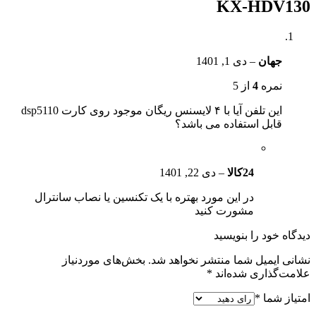
KX-HDV130
جهان
–
دی 1, 1401
نمره
4
از 5
این تلفن آیا با ۴ لایسنس ریگان موجود روی کارت dsp5110
قابل استفاده می باشد؟
24کالا
–
دی 22, 1401
در این مورد بهتره با یک تکنسین یا نصاب سانترال
مشورت کنید
دیدگاه خود را بنویسید
نشانی ایمیل شما منتشر نخواهد شد.
بخش‌های موردنیاز
علامت‌گذاری شده‌اند
*
امتیاز شما
*