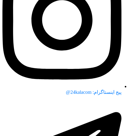
پیج اینستاگرام: 24kalacom@