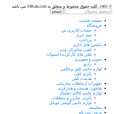
© 1401، کلیه حقوق محفوظ و متعلق به 24Kala.com می باشد
جستجو
صفحه نخست
فروشگاه
حساب کاربری من
سبد خرید
پرداخت
ماشین های اداری
تلفن، سانترال، ویپ
تلفن های کارکرده ( استوک)
صوتی و تصویری
رادیو
لوازم جانبی تلفن و فکس
باتری تلفن
هدست تلفن
تجهیزات ارتباطات سازمانی
هدفون، هدست و هندزفری
لوازم جانبی کالای دیجیتال
باتری، شارژر و متعلقات
لوازم جانبی گوشی موبایل
مقایسه
ورود / ثبت نام