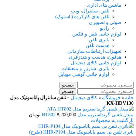
ماشین های اداری
تلفن، سانترال، ویپ
تلفن های کارکرده ( استوک)
صوتی و تصویری
رادیو
لوازم جانبی تلفن و فکس
باتری تلفن
هدست تلفن
تجهیزات ارتباطات سازمانی
هدفون، هدست و هندزفری
لوازم جانبی کالای دیجیتال
باتری، شارژر و متعلقات
لوازم جانبی گوشی موبایل
جستجو
جستجو
خانه
»
فروشگاه
»
کالای دیجیتال
»
تلفن سانترال پاناسونیک مدل
KX-HDV130
مبدل تلفنی گرنداستریم مدل HT802
8,200,000
تومان
بازگشت به محصولات
باتری تلفن بی سیم پاناسونیک مدل HHR-P104 (طرح)