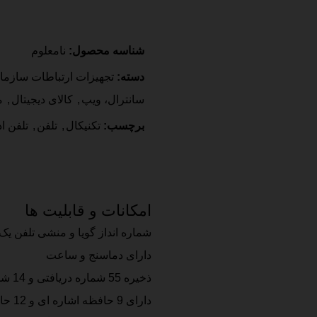
شناسه محصول:
نامعلوم
دسته:
تجهیزات ارتباطات سازما
سانترال، ویپ
,
کالای دیجیتال
,
م
برچسب:
تکنیکال
,
تلفن
,
تلفن ا
امکانات و قابلیت ها
شماره انداز گویا و منشی تلفن ی
دارای دماسنج و ساعت
ذخیره 55 شماره دریافتی و 14 شماره گرفته شده و 55 شماره ویژه
دارای 9 حافظه اشاره ای و 12 حافظه دو اشاره ای