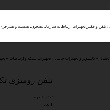
بی تلفن و فکس
تجهیزات ارتباطات سازمانی
هدفون، هدست و هندزفری
یجیتال
»
کامپیوتر و تجهیزات جانبی
»
تجهیزات شبکه و ارتباطات
»
تجه
تلفن رومیزی تکنیکال
تعداد خطوط
1 عدد