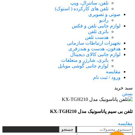
تلفن، سانترال، ویپ
تلفن های کارکرده ( استوک)
صوتی و تصویری
رادیو
لوازم جانبی تلفن و فکس
باتری تلفن
هدست تلفن
تجهیزات ارتباطات سازمانی
هدفون، هدست و هندزفری
لوازم جانبی کالای دیجیتال
باتری، شارژر و متعلقات
لوازم جانبی گوشی موبایل
مقایسه
ورود / ثبت نام
سبد خرید
بستن
تلفن بی سیم پاناسونیک مدل KX-TGH210
مقایسه
جستجو