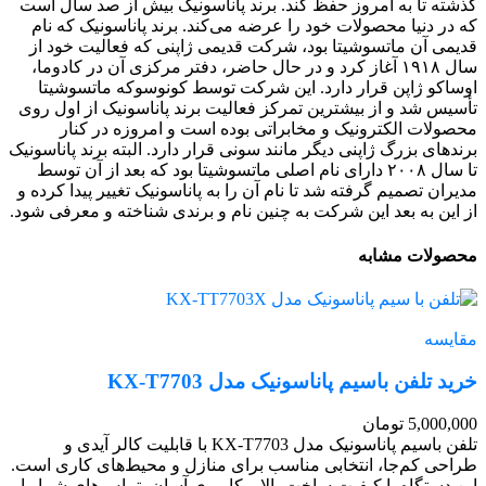
گذشته تا به امروز حفظ کند. برند پاناسونیک بیش از صد سال است
که در دنیا محصولات خود را عرضه می‌کند. برند پاناسونیک که نام
قدیمی آن ماتسوشیتا بود، شرکت قدیمی ژاپنی که فعالیت خود از
سال ۱۹۱۸ آغاز کرد و در حال حاضر، دفتر مرکزی آن در کادوما،
اوساکو ژاپن قرار دارد. این شرکت توسط کونوسوکه ماتسوشیتا
تأسیس شد و از بیشترین تمرکز فعالیت برند پاناسونیک از اول روی
محصولات الکترونیک و مخابراتی بوده است و امروزه در کنار
برندهای بزرگ ژاپنی دیگر مانند سونی قرار دارد. البته برند پاناسونیک
تا سال ۲۰۰۸ دارای نام اصلی ماتسوشیتا بود که بعد از آن توسط
مدیران تصمیم گرفته شد تا نام آن را به پاناسونیک تغییر پیدا کرده و
از این به بعد این شرکت به چنین نام و برندی شناخته و معرفی شود.
محصولات مشابه
مقایسه
خرید تلفن باسیم پاناسونیک مدل KX-T7703
5,000,000
تومان
تلفن باسیم پاناسونیک مدل KX-T7703 با قابلیت کالر آیدی و
طراحی کم‌جا، انتخابی مناسب برای منازل و محیط‌های کاری است.
این دستگاه با کیفیت ساخت بالا و کاربری آسان، تماس‌های شما را