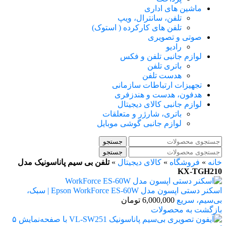
ماشین های اداری
تلفن، سانترال، ویپ
تلفن های کارکرده ( استوک)
صوتی و تصویری
رادیو
لوازم جانبی تلفن و فکس
باتری تلفن
هدست تلفن
تجهیزات ارتباطات سازمانی
هدفون، هدست و هندزفری
لوازم جانبی کالای دیجیتال
باتری، شارژر و متعلقات
لوازم جانبی گوشی موبایل
جستجو
جستجو
خانه
»
فروشگاه
»
کالای دیجیتال
»
تلفن بی سیم پاناسونیک مدل
KX-TGH210
اسکنر دستی اپسون مدل Epson WorkForce ES-60W | سبک،
بی‌سیم، سریع
6,000,000
تومان
بازگشت به محصولات