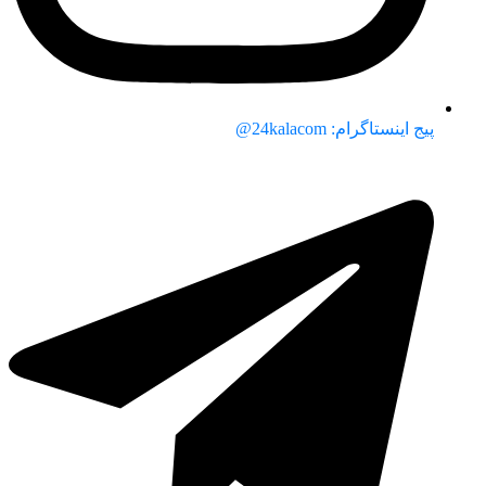
پیج اینستاگرام: 24kalacom@