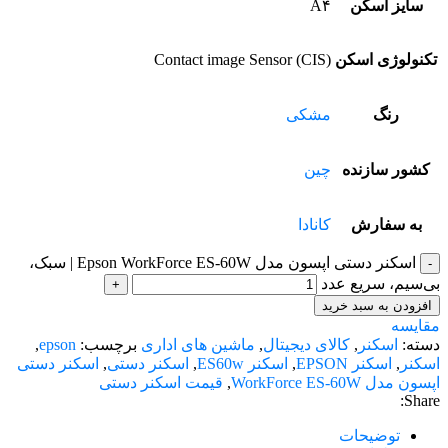
سایز اسکن
A۴
تکنولوژی اسکن
(Contact image Sensor (CIS
رنگ
مشکی
کشور سازنده
چین
به سفارش
کانادا
اسکنر دستی اپسون مدل Epson WorkForce ES-60W | سبک،
بی‌سیم، سریع عدد
افزودن به سبد خرید
مقایسه
دسته:
اسکنر
,
کالای دیجیتال
,
ماشین های اداری
برچسب:
epson
,
اسکنر
,
اسکنر EPSON
,
اسکنر ES60w
,
اسکنر دستی
,
اسکنر دستی
اپسون مدل WorkForce ES-60W
,
قیمت اسکنر دستی
Share:
توضیحات