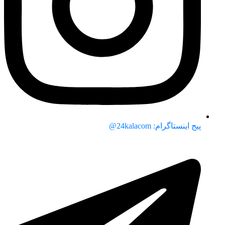
پیج اینستاگرام: 24kalacom@