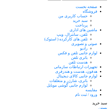
صفحه نخست
فروشگاه
حساب کاربری من
سبد خرید
پرداخت
ماشین های اداری
تلفن، سانترال، ویپ
تلفن های کارکرده ( استوک)
صوتی و تصویری
رادیو
لوازم جانبی تلفن و فکس
باتری تلفن
هدست تلفن
تجهیزات ارتباطات سازمانی
هدفون، هدست و هندزفری
لوازم جانبی کالای دیجیتال
باتری، شارژر و متعلقات
لوازم جانبی گوشی موبایل
مقایسه
ورود / ثبت نام
سبد خرید
بستن