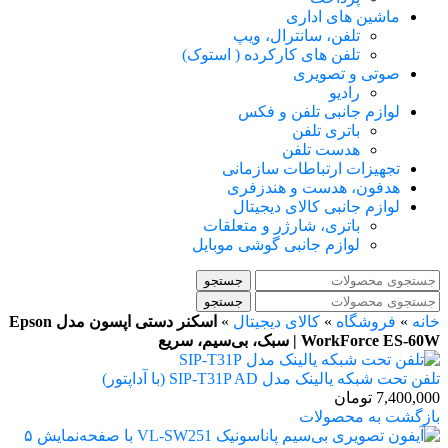
ماشین های اداری
تلفن، سانترال، ویپ
تلفن های کارکرده ( استوک)
صوتی و تصویری
رادیو
لوازم جانبی تلفن و فکس
باتری تلفن
هدست تلفن
تجهیزات ارتباطات سازمانی
هدفون، هدست و هندزفری
لوازم جانبی کالای دیجیتال
باتری، شارژر و متعلقات
لوازم جانبی گوشی موبایل
جستجو
جستجو
خانه
»
فروشگاه
»
کالای دیجیتال
»
اسکنر دستی اپسون مدل Epson
WorkForce ES-60W | سبک، بی‌سیم، سریع
تلفن تحت شبکه یالینک مدل SIP-T31P AD (با آداپتور)
7,400,000
تومان
بازگشت به محصولات