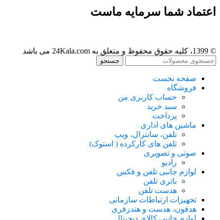
اعتماد شما سرمایه ماست
© 1399، کلیه حقوق محفوظ و متعلق به 24Kala.com می باشد
جستجو
صفحه نخست
فروشگاه
حساب کاربری من
سبد خرید
پرداخت
ماشین های اداری
تلفن، سانترال، ویپ
تلفن های کارکرده ( استوک)
صوتی و تصویری
رادیو
لوازم جانبی تلفن و فکس
باتری تلفن
هدست تلفن
تجهیزات ارتباطات سازمانی
هدفون، هدست و هندزفری
لوازم جانبی کالای دیجیتال