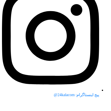
پیج اینستاگرام: 24kalacom@