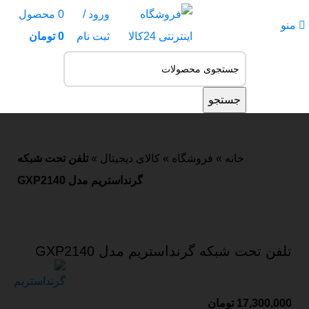
ورود /
0
محصول
منو
ثبت نام
0
تومان
جستجو
جستجو
خانه
»
فروشگاه
»
کالای دیجیتال
»
تلفن تحت شبکه
گرنداستریم مدل GXP2140
تلفن تحت شبکه گرنداستریم مدل GXP2140
17,300,000
تومان