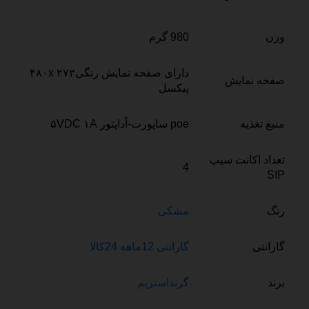
وزن
980 گرم
دارای صفحه نمایش رنگی۴۸۰x ۲۷۲
صفحه نمایش
پیکسل
منبع تغذیه
poe ساپورت-آداپتور ۵VDC ۱A
تعداد اکانت سیپ
4
SIP
رنگ
مشکی
گارانتی
گارانتی 12ماهه 24کالا
برند
گرنداستریم