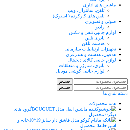
ماشین های اداری
تلفن، سانترال، ویپ
تلفن های کارکرده ( استوک)
صوتی و تصویری
رادیو
لوازم جانبی تلفن و فکس
باتری تلفن
هدست تلفن
تجهیزات ارتباطات سازمانی
هدفون، هدست و هندزفری
لوازم جانبی کالای دیجیتال
باتری، شارژر و متعلقات
لوازم جانبی گوشی موبایل
جستجو
جستجو
دسته بندی ها
همه
محصولات
گروه های
دیگر
0 محصول
خانه و
آشپزخانه
0 محصول