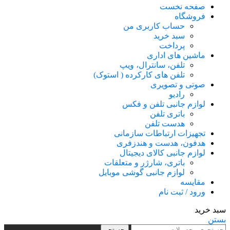
صفحه نخست
فروشگاه
حساب کاربری من
سبد خرید
پرداخت
ماشین های اداری
تلفن، سانترال، ویپ
تلفن های کارکرده ( استوک)
صوتی و تصویری
رادیو
لوازم جانبی تلفن و فکس
باتری تلفن
هدست تلفن
تجهیزات ارتباطات سازمانی
هدفون، هدست و هندزفری
لوازم جانبی کالای دیجیتال
باتری، شارژر و متعلقات
لوازم جانبی گوشی موبایل
مقایسه
ورود / ثبت نام
سبد خرید
بستن
جستجو