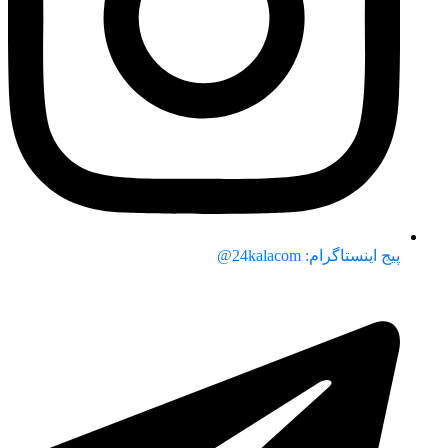
پیج اینستاگرام: 24kalacom@