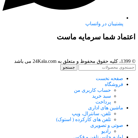
پشتیبان در واتساپ
اعتماد شما سرمایه ماست
© 1399، کلیه حقوق محفوظ و متعلق به 24Kala.com می باشد
جستجو
صفحه نخست
فروشگاه
حساب کاربری من
سبد خرید
پرداخت
ماشین های اداری
تلفن، سانترال، ویپ
تلفن های کارکرده ( استوک)
صوتی و تصویری
رادیو
لوازم جانبی تلفن و فکس