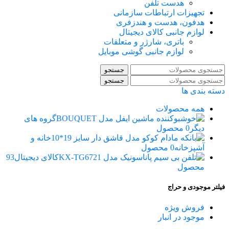
هدست تلفن
تجهیزات ارتباطات سازمانی
هدفون، هدست و هندزفری
لوازم جانبی کالای دیجیتال
باتری، شارژر و متعلقات
لوازم جانبی گوشی موبایل
جستجو
جستجو
دسته بندی ها
همه
محصولات
گروه های
دیگر
0 محصول
خانه و
آشپزخانه
0 محصول
کالای دیجیتال
93
محصول
فیلتر موجودی و حراج
فروش ویژه
موجود در انبار