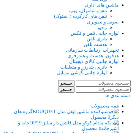
ماشین های اداری
تلفن، سانترال، ویپ
تلفن های کارکرده ( استوک)
صوتی و تصویری
رادیو
لوازم جانبی تلفن و فکس
باتری تلفن
هدست تلفن
تجهیزات ارتباطات سازمانی
هدفون، هدست و هندزفری
لوازم جانبی کالای دیجیتال
باتری، شارژر و متعلقات
لوازم جانبی گوشی موبایل
جستجو
جستجو
دسته بندی ها
همه
محصولات
گروه های
دیگر
0 محصول
خانه و
آشپزخانه
0 محصول