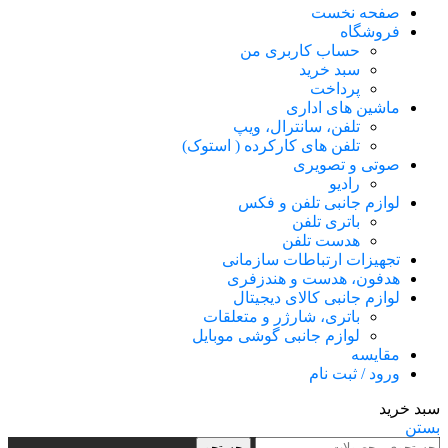
صفحه نخست
فروشگاه
حساب کاربری من
سبد خرید
پرداخت
ماشین های اداری
تلفن، سانترال، ویپ
تلفن های کارکرده ( استوک)
صوتی و تصویری
رادیو
لوازم جانبی تلفن و فکس
باتری تلفن
هدست تلفن
تجهیزات ارتباطات سازمانی
هدفون، هدست و هندزفری
لوازم جانبی کالای دیجیتال
باتری، شارژر و متعلقات
لوازم جانبی گوشی موبایل
مقایسه
ورود / ثبت نام
سبد خرید
بستن
جستجو