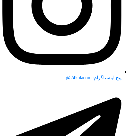
پیج اینستاگرام: 24kalacom@