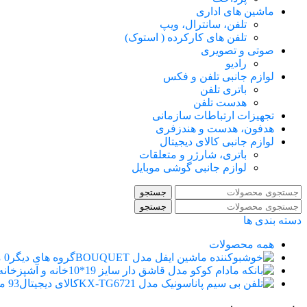
ماشین های اداری
تلفن، سانترال، ویپ
تلفن های کارکرده ( استوک)
صوتی و تصویری
رادیو
لوازم جانبی تلفن و فکس
باتری تلفن
هدست تلفن
تجهیزات ارتباطات سازمانی
هدفون، هدست و هندزفری
لوازم جانبی کالای دیجیتال
باتری، شارژر و متعلقات
لوازم جانبی گوشی موبایل
جستجو
جستجو
دسته بندی ها
همه
محصولات
گروه های دیگر
0 محصول
خانه و آشپزخانه
کالای دیجیتال
93 محصول