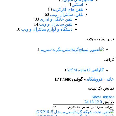
اسکنر
1
تلفن های کارکرده
10
تلفن، سانترال، ویپ
60
تلفن خانگی و اداری
33
تلفن سانترال و ویپ
14
دستگاه و لوازم سانترال و ویپ
10
فیلتر برند محصولات
گرنداستریم
گرنداستریم
1
گارانتی
گارانتی 12ماهه 24کالا
1
خانه
»
فروشگاه
»
گوشی IP Phone
نمایش یک نتیجه
Show sidebar
نمایش
9
12
18
24