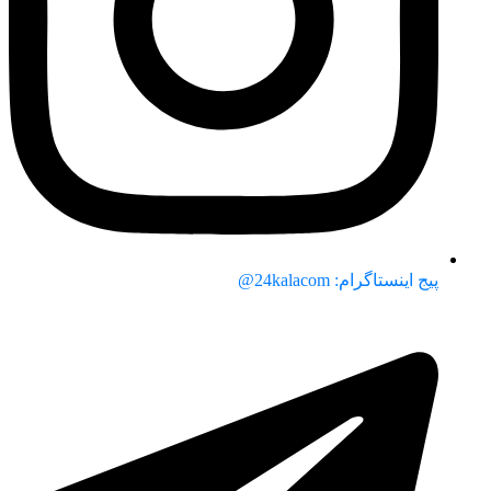
پیج اینستاگرام: 24kalacom@