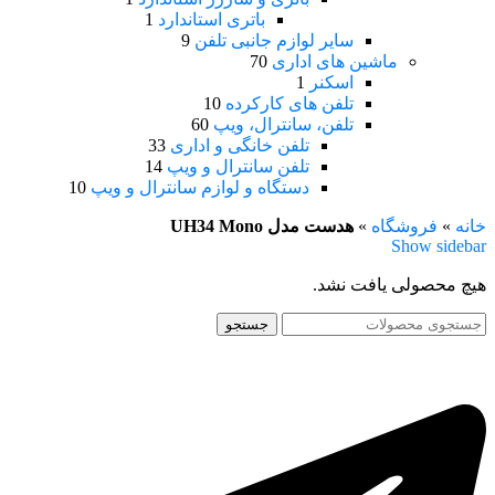
باتری استاندارد
1
سایر لوازم جانبی تلفن
9
ماشین های اداری
70
اسکنر
1
تلفن های کارکرده
10
تلفن، سانترال، ویپ
60
تلفن خانگی و اداری
33
تلفن سانترال و ویپ
14
دستگاه و لوازم سانترال و ویپ
10
خانه
»
فروشگاه
»
هدست مدل UH34 Mono
Show sidebar
هیچ محصولی یافت نشد.
جستجو