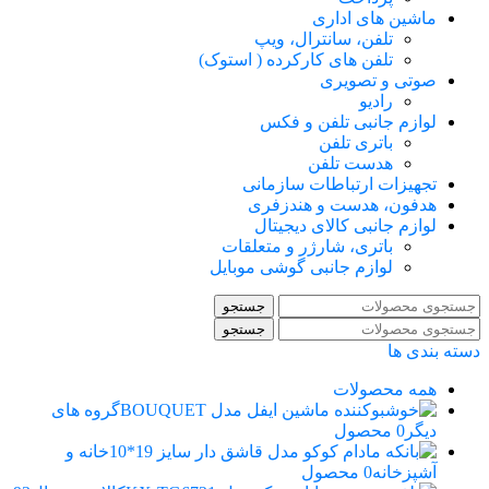
ماشین های اداری
تلفن، سانترال، ویپ
تلفن های کارکرده ( استوک)
صوتی و تصویری
رادیو
لوازم جانبی تلفن و فکس
باتری تلفن
هدست تلفن
تجهیزات ارتباطات سازمانی
هدفون، هدست و هندزفری
لوازم جانبی کالای دیجیتال
باتری، شارژر و متعلقات
لوازم جانبی گوشی موبایل
جستجو
جستجو
دسته بندی ها
همه
محصولات
گروه های
دیگر
0 محصول
خانه و
آشپزخانه
0 محصول