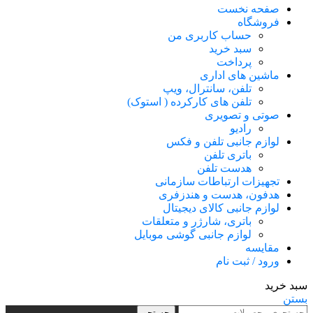
صفحه نخست
فروشگاه
حساب کاربری من
سبد خرید
پرداخت
ماشین های اداری
تلفن، سانترال، ویپ
تلفن های کارکرده ( استوک)
صوتی و تصویری
رادیو
لوازم جانبی تلفن و فکس
باتری تلفن
هدست تلفن
تجهیزات ارتباطات سازمانی
هدفون، هدست و هندزفری
لوازم جانبی کالای دیجیتال
باتری، شارژر و متعلقات
لوازم جانبی گوشی موبایل
مقایسه
ورود / ثبت نام
سبد خرید
بستن
جستجو