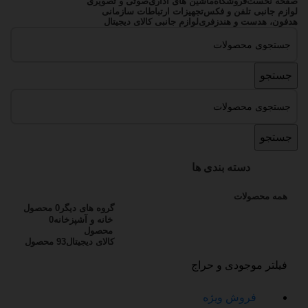
صفحه نخست
فروشگاه
ماشین های اداری
صوتی و تصویری
لوازم جانبی تلفن و فکس
تجهیزات ارتباطات سازمانی
هدفون، هدست و هندزفری
لوازم جانبی کالای دیجیتال
جستجو
جستجو
دسته بندی ها
همه
محصولات
گروه های دیگر
0 محصول
خانه و آشپزخانه
0
محصول
کالای دیجیتال
93 محصول
فیلتر موجودی و حراج
فروش ویژه