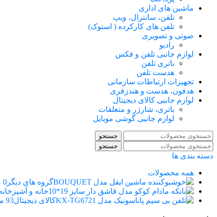
ماشین های اداری
تلفن، سانترال، ویپ
تلفن های کارکرده ( استوک)
صوتی و تصویری
رادیو
لوازم جانبی تلفن و فکس
باتری تلفن
هدست تلفن
تجهیزات ارتباطات سازمانی
هدفون، هدست و هندزفری
لوازم جانبی کالای دیجیتال
باتری، شارژر و متعلقات
لوازم جانبی گوشی موبایل
جستجو
جستجو
دسته بندی ها
همه
محصولات
گروه های دیگر
0 محصول
خانه و آشپزخانه
کالای دیجیتال
93 محصول