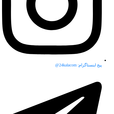
پیج اینستاگرام: 24kalacom@