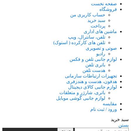
صفحه نخست
فروشگاه
حساب کاربری من
سبد خرید
پرداخت
ماشین های اداری
تلفن، سانترال، ویپ
تلفن های کارکرده ( استوک)
صوتی و تصویری
رادیو
لوازم جانبی تلفن و فکس
باتری تلفن
هدست تلفن
تجهیزات ارتباطات سازمانی
هدفون، هدست و هندزفری
لوازم جانبی کالای دیجیتال
باتری، شارژر و متعلقات
لوازم جانبی گوشی موبایل
مقایسه
ورود / ثبت نام
سبد خرید
بستن
جستجو