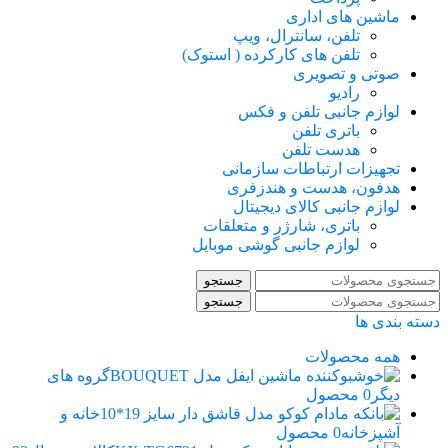
ماشین های اداری
تلفن، سانترال، ویپ
تلفن های کارکرده ( استوک)
صوتی و تصویری
رادیو
لوازم جانبی تلفن و فکس
باتری تلفن
هدست تلفن
تجهیزات ارتباطات سازمانی
هدفون، هدست و هندزفری
لوازم جانبی کالای دیجیتال
باتری، شارژر و متعلقات
لوازم جانبی گوشی موبایل
جستجو
جستجو
دسته بندی ها
همه
محصولات
گروه های
دیگر
0 محصول
خانه و
آشپزخانه
0 محصول