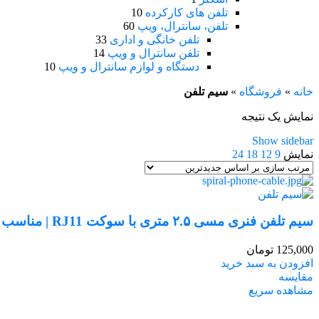
تلفن های کارکرده
10
تلفن، سانترال، ویپ
60
تلفن خانگی و اداری
33
تلفن سانترال و ویپ
14
دستگاه و لوازم سانترال و ویپ
10
خانه
»
فروشگاه
»
سیم تلفن
نمایش یک نتیجه
Show sidebar
نمایش
9
12
18
24
سیم تلفن فنری مسی ۲.۵ متری با سوکت RJ11 | مناسب تلفن رومیزی
125,000
تومان
افزودن به سبد خرید
مقایسه
مشاهده سریع