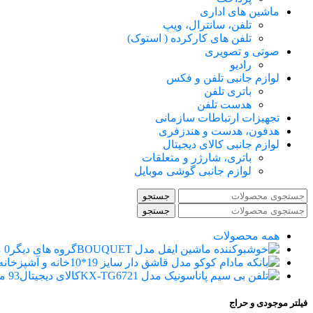
ماشین های اداری
تلفن، سانترال، ویپ
تلفن های کارکرده ( استوک)
صوتی و تصویری
رادیو
لوازم جانبی تلفن و فکس
باتری تلفن
هدست تلفن
تجهیزات ارتباطات سازمانی
هدفون، هدست و هندزفری
لوازم جانبی کالای دیجیتال
باتری، شارژر و متعلقات
لوازم جانبی گوشی موبایل
جستجو
جستجو
همه
محصولات
گروه های دیگر
0 محصول
خانه و آشپزخانه
کالای دیجیتال
93 محصول
فیلتر موجودی و حراج