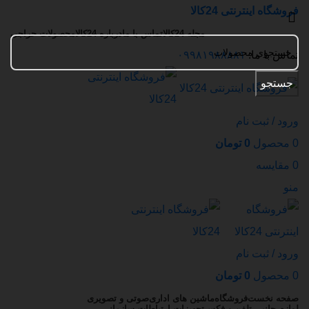
فروشگاه اینترنتی 24کالا
مجله 24کالا
تماس با ما
درباره 24کالا
محصولات حراجی
تماس با ما:
۰۹۹۸۱۹۸۸۸۸۱
جستجو
ورود / ثبت نام
0
محصول
0
تومان
0
مقایسه
منو
ورود / ثبت نام
0
محصول
0
تومان
صفحه نخست
فروشگاه
ماشین های اداری
صوتی و تصویری
لوازم جانبی تلفن و فکس
تجهیزات ارتباطات سازمانی