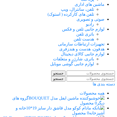
ماشین های اداری
تلفن، سانترال، ویپ
تلفن های کارکرده ( استوک)
صوتی و تصویری
رادیو
لوازم جانبی تلفن و فکس
باتری تلفن
هدست تلفن
تجهیزات ارتباطات سازمانی
هدفون، هدست و هندزفری
لوازم جانبی کالای دیجیتال
باتری، شارژر و متعلقات
لوازم جانبی گوشی موبایل
جستجو
جستجو
دسته بندی ها
همه
محصولات
گروه های
دیگر
0 محصول
خانه و
آشپزخانه
0 محصول