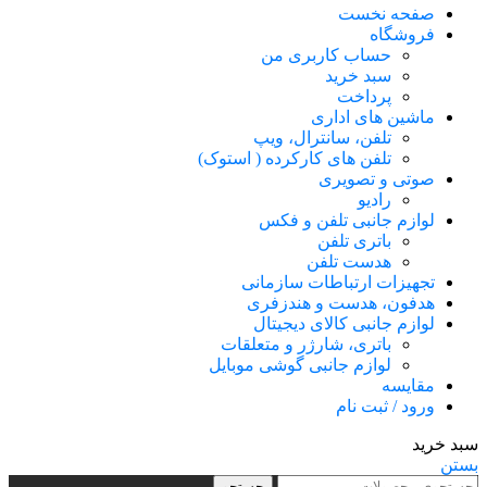
صفحه نخست
فروشگاه
حساب کاربری من
سبد خرید
پرداخت
ماشین های اداری
تلفن، سانترال، ویپ
تلفن های کارکرده ( استوک)
صوتی و تصویری
رادیو
لوازم جانبی تلفن و فکس
باتری تلفن
هدست تلفن
تجهیزات ارتباطات سازمانی
هدفون، هدست و هندزفری
لوازم جانبی کالای دیجیتال
باتری، شارژر و متعلقات
لوازم جانبی گوشی موبایل
مقایسه
ورود / ثبت نام
سبد خرید
بستن
جستجو