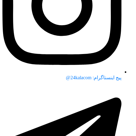
پیج اینستاگرام: 24kalacom@