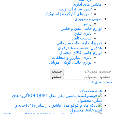
ماشین های اداری
تلفن، سانترال، ویپ
تلفن های کارکرده ( استوک)
صوتی و تصویری
رادیو
لوازم جانبی تلفن و فکس
باتری تلفن
هدست تلفن
تجهیزات ارتباطات سازمانی
هدفون، هدست و هندزفری
لوازم جانبی کالای دیجیتال
باتری، شارژر و متعلقات
لوازم جانبی گوشی موبایل
جستجو
جستجو
دسته بندی ها
همه
محصولات
گروه های
دیگر
0 محصول
خانه و
آشپزخانه
0 محصول