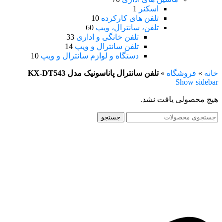
اسکنر
1
تلفن های کارکرده
10
تلفن، سانترال، ویپ
60
تلفن خانگی و اداری
33
تلفن سانترال و ویپ
14
دستگاه و لوازم سانترال و ویپ
10
خانه
»
فروشگاه
»
تلفن سانترال پاناسونیک مدل KX-DT543
Show sidebar
هیچ محصولی یافت نشد.
جستجو