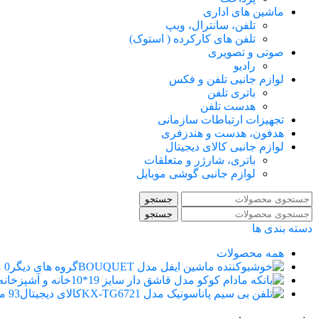
ماشین های اداری
تلفن، سانترال، ویپ
تلفن های کارکرده ( استوک)
صوتی و تصویری
رادیو
لوازم جانبی تلفن و فکس
باتری تلفن
هدست تلفن
تجهیزات ارتباطات سازمانی
هدفون، هدست و هندزفری
لوازم جانبی کالای دیجیتال
باتری، شارژر و متعلقات
لوازم جانبی گوشی موبایل
جستجو
جستجو
دسته بندی ها
همه
محصولات
گروه های دیگر
0 محصول
خانه و آشپزخانه
کالای دیجیتال
93 محصول