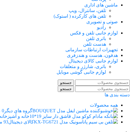
ماشین های اداری
تلفن، سانترال، ویپ
تلفن های کارکرده ( استوک)
صوتی و تصویری
رادیو
لوازم جانبی تلفن و فکس
باتری تلفن
هدست تلفن
تجهیزات ارتباطات سازمانی
هدفون، هدست و هندزفری
لوازم جانبی کالای دیجیتال
باتری، شارژر و متعلقات
لوازم جانبی گوشی موبایل
جستجو
جستجو
دسته بندی ها
همه
محصولات
گروه های دیگر
0 محصول
خانه و آشپزخانه
کالای دیجیتال
93 محصول