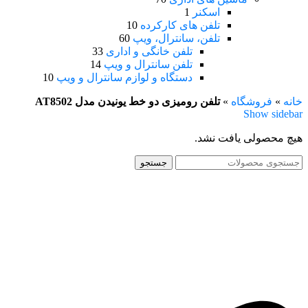
اسکنر
1
تلفن های کارکرده
10
تلفن، سانترال، ویپ
60
تلفن خانگی و اداری
33
تلفن سانترال و ویپ
14
دستگاه و لوازم سانترال و ویپ
10
خانه
»
فروشگاه
»
تلفن رومیزی دو خط یونیدن مدل AT8502
Show sidebar
هیچ محصولی یافت نشد.
جستجو