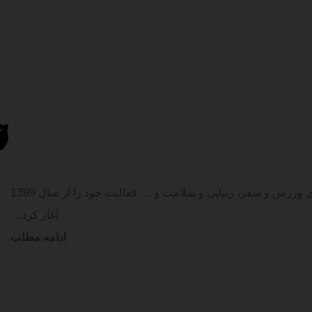
فروشگاه اینترنتی 24کالا با تامین کالای با کیفیت و به صرفه در دو گروه اصلی کالای دیجیتال و لوازم خانه و آشپزخانه و همچنین گروه‌های ورزش و سفر، زیبایی و سلامت و … فعالیت خود را از سال 1399
آغاز کرد…
ادامه مطلب