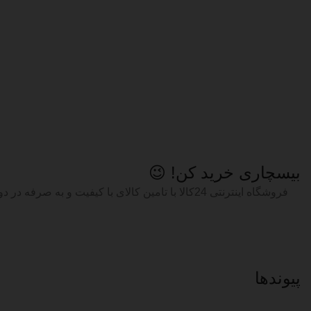
بیسچاری خرید کن! 😉
پیوند‌ها