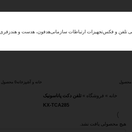
بی تلفن و فکس
تجهیزات ارتباطات سازمانی
هدفون، هدست و هندزفری
خانه و آشپزخانه
0 محصول
خانه
»
فروشگاه
»
تلفن دکت پاناسونیک
KX-TCA285
هیچ محصولی یافت نشد.