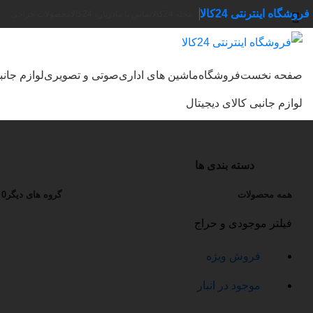
فروشگاه اینترنتی 24کالا
مجله 24کالا
تماس با ما
درباره 24کالا
محصولات حراجی
صفحه نخست
فروشگاه
ماشین های اداری
صوتی و تصویری
لوازم جان
جستجو
لوازم جانبی کالای دیجیتال
دسته بندی ها
همه
محصولات
گروه های دیگر
0 محصول
فیلتر موجودی و حراج
فروش ویژه
موجود در انبار