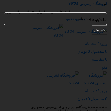
فروشگاه اینترنتی 24کالا
مجله 24کالا
تماس با ما
درباره 24کالا
محصولات حراجی
تماس با ما:
۰۹۹۸۱۹۸۸۸۸۱
جستجو
ورود / ثبت نام
0
محصول
0
تومان
0
مقایسه
منو
ورود / ثبت نام
0
محصول
0
تومان
صفحه نخست
فروشگاه
ماشین های اداری
صوتی و تصویری
لوازم جانبی تلفن و فکس
تجهیزات ارتباطات سازمانی