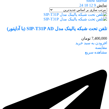
Show sidebar
نمایش
9
12
18
24
تلفن تحت شبکه یالینک مدل SIP-T31P AD (با آداپتور)
7,400,000
تومان
افزودن به سبد خرید
مقایسه
مشاهده سریع