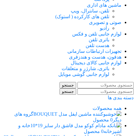
ماشین های اداری
تلفن، سانترال، ویپ
تلفن های کارکرده ( استوک)
صوتی و تصویری
رادیو
لوازم جانبی تلفن و فکس
باتری تلفن
هدست تلفن
تجهیزات ارتباطات سازمانی
هدفون، هدست و هندزفری
لوازم جانبی کالای دیجیتال
باتری، شارژر و متعلقات
لوازم جانبی گوشی موبایل
جستجو
جستجو
دسته بندی ها
همه
محصولات
گروه های
دیگر
0 محصول
خانه و
آشپزخانه
0 محصول