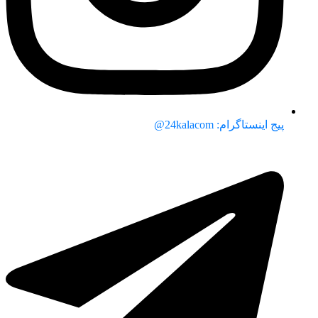
پیج اینستاگرام: 24kalacom@