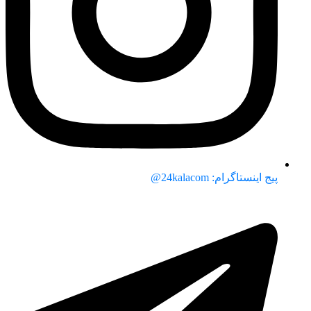
پیج اینستاگرام: 24kalacom@