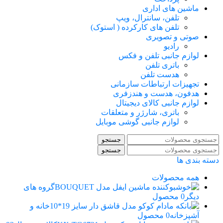
ماشین های اداری
تلفن، سانترال، ویپ
تلفن های کارکرده ( استوک)
صوتی و تصویری
رادیو
لوازم جانبی تلفن و فکس
باتری تلفن
هدست تلفن
تجهیزات ارتباطات سازمانی
هدفون، هدست و هندزفری
لوازم جانبی کالای دیجیتال
باتری، شارژر و متعلقات
لوازم جانبی گوشی موبایل
جستجو
جستجو
دسته بندی ها
همه
محصولات
گروه های
دیگر
0 محصول
خانه و
آشپزخانه
0 محصول