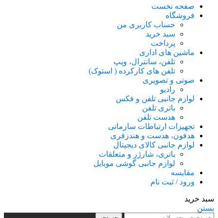
صفحه نخست
فروشگاه
حساب کاربری من
سبد خرید
پرداخت
ماشین های اداری
تلفن، سانترال، ویپ
تلفن های کارکرده ( استوک)
صوتی و تصویری
رادیو
لوازم جانبی تلفن و فکس
باتری تلفن
هدست تلفن
تجهیزات ارتباطات سازمانی
هدفون، هدست و هندزفری
لوازم جانبی کالای دیجیتال
باتری، شارژر و متعلقات
لوازم جانبی گوشی موبایل
مقایسه
ورود / ثبت نام
سبد خرید
بستن
جستجو