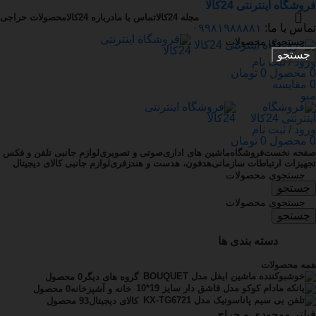
فروشگاه اینترنتی 24کالا
مجله 24کالا
تماس با ما
درباره 24کالا
محصولات حراجی
تماس با ما:
۰۹۹۸۱۹۸۸۸۸۱
جستجو
ورود / ثبت نام
0
محصول
0
تومان
0
مقایسه
منو
ورود / ثبت نام
0
محصول
0
تومان
صفحه نخست
فروشگاه
ماشین های اداری
صوتی و تصویری
لوازم جانبی تلفن و فکس
تجهیزات ارتباطات سازمانی
هدفون، هدست و هندزفری
لوازم جانبی کالای دیجیتال
جستجو
جستجو
دسته بندی ها
همه
محصولات
گروه های دیگر
0 محصول
خانه و آشپزخانه
0 محصول
کالای دیجیتال
93 محصول
فیلتر موجودی و حراج