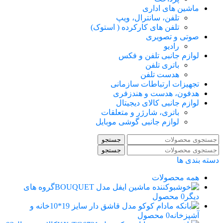
ماشین های اداری
تلفن، سانترال، ویپ
تلفن های کارکرده ( استوک)
صوتی و تصویری
رادیو
لوازم جانبی تلفن و فکس
باتری تلفن
هدست تلفن
تجهیزات ارتباطات سازمانی
هدفون، هدست و هندزفری
لوازم جانبی کالای دیجیتال
باتری، شارژر و متعلقات
لوازم جانبی گوشی موبایل
جستجو
جستجو
دسته بندی ها
همه
محصولات
گروه های
دیگر
0 محصول
خانه و
آشپزخانه
0 محصول