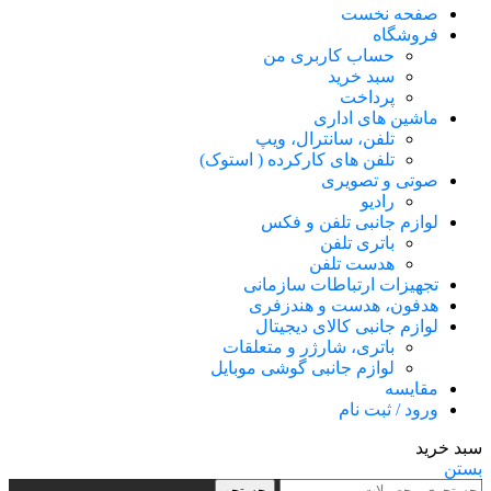
صفحه نخست
فروشگاه
حساب کاربری من
سبد خرید
پرداخت
ماشین های اداری
تلفن، سانترال، ویپ
تلفن های کارکرده ( استوک)
صوتی و تصویری
رادیو
لوازم جانبی تلفن و فکس
باتری تلفن
هدست تلفن
تجهیزات ارتباطات سازمانی
هدفون، هدست و هندزفری
لوازم جانبی کالای دیجیتال
باتری، شارژر و متعلقات
لوازم جانبی گوشی موبایل
مقایسه
ورود / ثبت نام
سبد خرید
بستن
جستجو