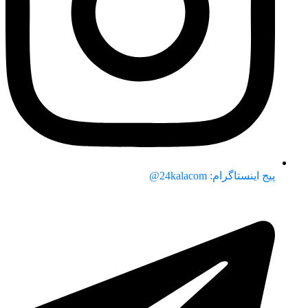
پیج اینستاگرام: 24kalacom@