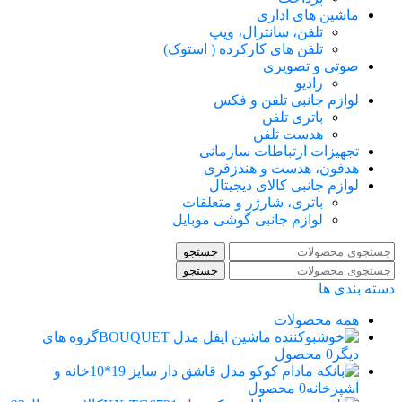
ماشین های اداری
تلفن، سانترال، ویپ
تلفن های کارکرده ( استوک)
صوتی و تصویری
رادیو
لوازم جانبی تلفن و فکس
باتری تلفن
هدست تلفن
تجهیزات ارتباطات سازمانی
هدفون، هدست و هندزفری
لوازم جانبی کالای دیجیتال
باتری، شارژر و متعلقات
لوازم جانبی گوشی موبایل
جستجو
جستجو
دسته بندی ها
همه
محصولات
گروه های
دیگر
0 محصول
خانه و
آشپزخانه
0 محصول