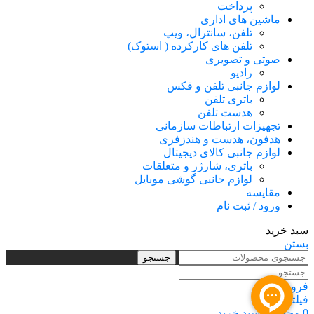
پرداخت
ماشین های اداری
تلفن، سانترال، ویپ
تلفن های کارکرده ( استوک)
صوتی و تصویری
رادیو
لوازم جانبی تلفن و فکس
باتری تلفن
هدست تلفن
تجهیزات ارتباطات سازمانی
هدفون، هدست و هندزفری
لوازم جانبی کالای دیجیتال
باتری، شارژر و متعلقات
لوازم جانبی گوشی موبایل
مقایسه
ورود / ثبت نام
سبد خرید
بستن
جستجو
فروشگاه
فیلترها
0
محصول
سبد خرید