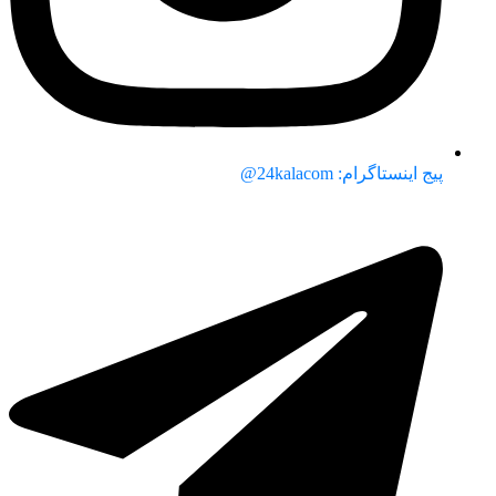
پیج اینستاگرام: 24kalacom@