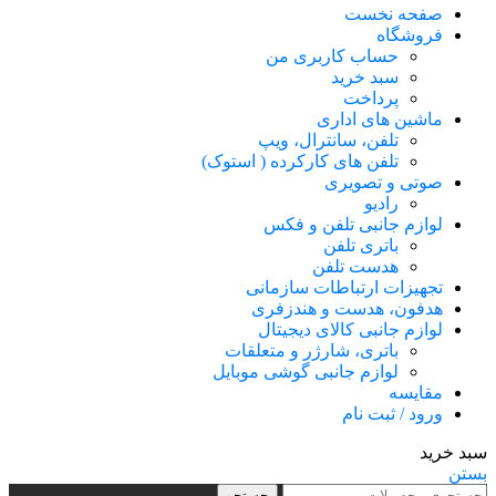
صفحه نخست
فروشگاه
حساب کاربری من
سبد خرید
پرداخت
ماشین های اداری
تلفن، سانترال، ویپ
تلفن های کارکرده ( استوک)
صوتی و تصویری
رادیو
لوازم جانبی تلفن و فکس
باتری تلفن
هدست تلفن
تجهیزات ارتباطات سازمانی
هدفون، هدست و هندزفری
لوازم جانبی کالای دیجیتال
باتری، شارژر و متعلقات
لوازم جانبی گوشی موبایل
مقایسه
ورود / ثبت نام
سبد خرید
بستن
جستجو