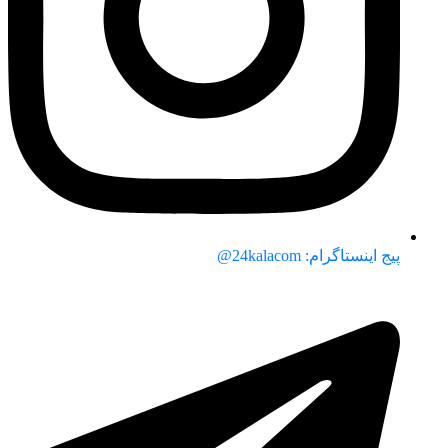
پیج اینستاگرام: 24kalacom@