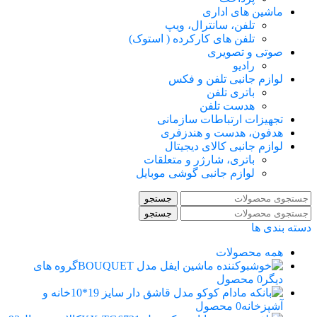
ماشین های اداری
تلفن، سانترال، ویپ
تلفن های کارکرده ( استوک)
صوتی و تصویری
رادیو
لوازم جانبی تلفن و فکس
باتری تلفن
هدست تلفن
تجهیزات ارتباطات سازمانی
هدفون، هدست و هندزفری
لوازم جانبی کالای دیجیتال
باتری، شارژر و متعلقات
لوازم جانبی گوشی موبایل
جستجو
جستجو
دسته بندی ها
همه
محصولات
گروه های
دیگر
0 محصول
خانه و
آشپزخانه
0 محصول