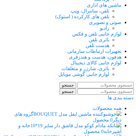
ماشین های اداری
تلفن، سانترال، ویپ
تلفن های کارکرده ( استوک)
صوتی و تصویری
رادیو
لوازم جانبی تلفن و فکس
باتری تلفن
هدست تلفن
تجهیزات ارتباطات سازمانی
هدفون، هدست و هندزفری
لوازم جانبی کالای دیجیتال
باتری، شارژر و متعلقات
لوازم جانبی گوشی موبایل
جستجو
جستجو
دسته بندی ها
همه
محصولات
گروه های
دیگر
0 محصول
خانه و
آشپزخانه
0 محصول