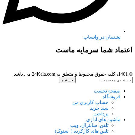
پشتیبان در واتساپ
اعتماد شما سرمایه ماست
© 1401، کلیه حقوق محفوظ و متعلق به 24Kala.com می باشد
جستجو
صفحه نخست
فروشگاه
حساب کاربری من
سبد خرید
پرداخت
ماشین های اداری
تلفن، سانترال، ویپ
تلفن های کارکرده ( استوک)