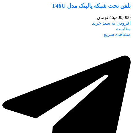
تلفن تحت شبکه یالینک مدل T46U
46,200,000
تومان
افزودن به سبد خرید
مقایسه
مشاهده سریع