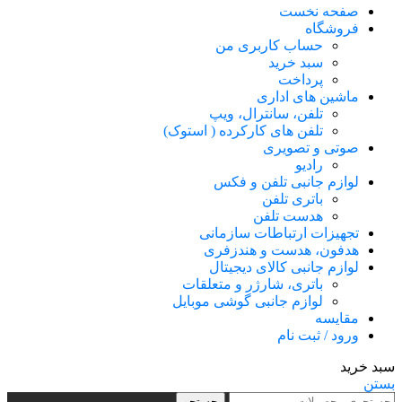
صفحه نخست
فروشگاه
حساب کاربری من
سبد خرید
پرداخت
ماشین های اداری
تلفن، سانترال، ویپ
تلفن های کارکرده ( استوک)
صوتی و تصویری
رادیو
لوازم جانبی تلفن و فکس
باتری تلفن
هدست تلفن
تجهیزات ارتباطات سازمانی
هدفون، هدست و هندزفری
لوازم جانبی کالای دیجیتال
باتری، شارژر و متعلقات
لوازم جانبی گوشی موبایل
مقایسه
ورود / ثبت نام
سبد خرید
بستن
جستجو