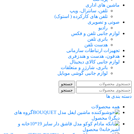
ماشین های اداری
تلفن، سانترال، ویپ
تلفن های کارکرده ( استوک)
صوتی و تصویری
رادیو
لوازم جانبی تلفن و فکس
باتری تلفن
هدست تلفن
تجهیزات ارتباطات سازمانی
هدفون، هدست و هندزفری
لوازم جانبی کالای دیجیتال
باتری، شارژر و متعلقات
لوازم جانبی گوشی موبایل
جستجو
جستجو
دسته بندی ها
همه
محصولات
گروه های
دیگر
0 محصول
خانه و
آشپزخانه
0 محصول