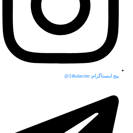
پیج اینستاگرام: 24kalacom@