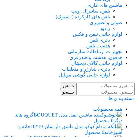
ماشین های اداری
تلفن، سانترال، ویپ
تلفن های کارکرده ( استوک)
صوتی و تصویری
رادیو
لوازم جانبی تلفن و فکس
باتری تلفن
هدست تلفن
تجهیزات ارتباطات سازمانی
هدفون، هدست و هندزفری
لوازم جانبی کالای دیجیتال
باتری، شارژر و متعلقات
لوازم جانبی گوشی موبایل
جستجو
جستجو
دسته بندی ها
همه
محصولات
گروه های
دیگر
0 محصول
خانه و
آشپزخانه
0 محصول