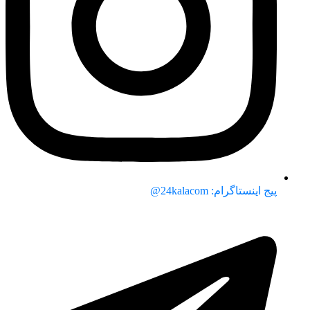
پیج اینستاگرام: 24kalacom@