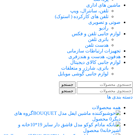
ماشین های اداری
تلفن، سانترال، ویپ
تلفن های کارکرده ( استوک)
صوتی و تصویری
رادیو
لوازم جانبی تلفن و فکس
باتری تلفن
هدست تلفن
تجهیزات ارتباطات سازمانی
هدفون، هدست و هندزفری
لوازم جانبی کالای دیجیتال
باتری، شارژر و متعلقات
لوازم جانبی گوشی موبایل
جستجو
جستجو
دسته بندی ها
همه
محصولات
گروه های
دیگر
0 محصول
خانه و
آشپزخانه
0 محصول