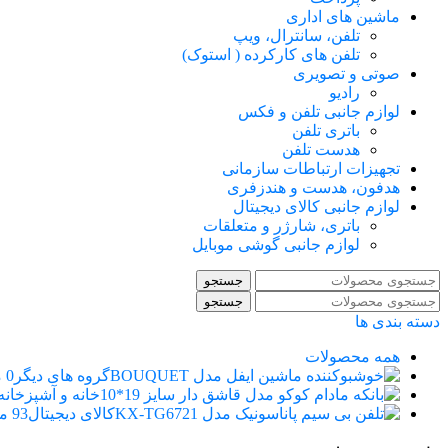
ماشین های اداری
تلفن، سانترال، ویپ
تلفن های کارکرده ( استوک)
صوتی و تصویری
رادیو
لوازم جانبی تلفن و فکس
باتری تلفن
هدست تلفن
تجهیزات ارتباطات سازمانی
هدفون، هدست و هندزفری
لوازم جانبی کالای دیجیتال
باتری، شارژر و متعلقات
لوازم جانبی گوشی موبایل
جستجو
جستجو
دسته بندی ها
همه
محصولات
گروه های دیگر
0 محصول
خانه و آشپزخانه
کالای دیجیتال
93 محصول