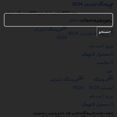
فروشگاه اینترنتی 24کالا
مجله 24کالا
تماس با ما
درباره 24کالا
محصولات حراجی
تماس با ما:
۰۹۹۸۱۹۸۸۸۸۱
جستجو
ورود / ثبت نام
0
محصول
0
تومان
0
مقایسه
منو
ورود / ثبت نام
0
محصول
0
تومان
صفحه نخست
فروشگاه
ماشین های اداری
صوتی و تصویری
لوازم جانبی تلفن و فکس
تجهیزات ارتباطات سازمانی