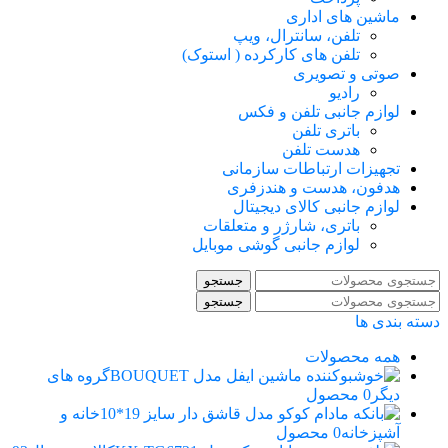
ماشین های اداری
تلفن، سانترال، ویپ
تلفن های کارکرده ( استوک)
صوتی و تصویری
رادیو
لوازم جانبی تلفن و فکس
باتری تلفن
هدست تلفن
تجهیزات ارتباطات سازمانی
هدفون، هدست و هندزفری
لوازم جانبی کالای دیجیتال
باتری، شارژر و متعلقات
لوازم جانبی گوشی موبایل
جستجو
جستجو
دسته بندی ها
همه
محصولات
گروه های
دیگر
0 محصول
خانه و
آشپزخانه
0 محصول