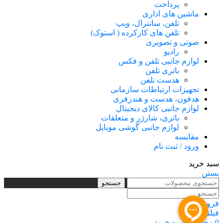
پرداخت
ماشین های اداری
تلفن، سانترال، ویپ
تلفن های کارکرده ( استوک)
صوتی و تصویری
رادیو
لوازم جانبی تلفن و فکس
باتری تلفن
هدست تلفن
تجهیزات ارتباطات سازمانی
هدفون، هدست و هندزفری
لوازم جانبی کالای دیجیتال
باتری، شارژر و متعلقات
لوازم جانبی گوشی موبایل
مقایسه
ورود / ثبت نام
سبد خرید
بستن
جستجو
فروشگاه
فیلترها
0
محصول
سبد خرید