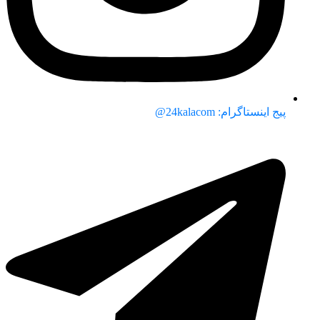
پیج اینستاگرام: 24kalacom@