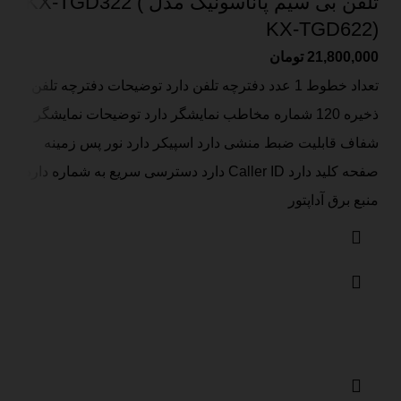
تلفن بی سیم پاناسونیک مدل KX-TGD322 (
KX-TGD622)
21,800,000
تومان
تعداد خطوط 1 عدد دفترچه تلفن دارد توضیحات دفترچه تلفن
ذخیره 120 شماره مخاطب نمایشگر دارد توضیحات نمایشگر
شفاف قابلیت ضبط منشی دارد اسپیکر دارد نور پس زمینه
صفحه کلید دارد Caller ID دارد دسترسی سریع به شماره دارد
منبع برق آداپتور