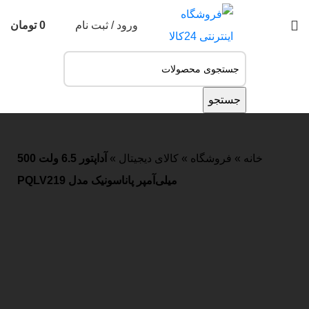
ورود / ثبت نام
0
تومان
جستجو
جستجو
خانه
»
فروشگاه
»
کالای دیجیتال
»
آداپتور 6.5 ولت 500
میلی‌آمپر پاناسونیک مدل PQLV219
اتمام موجودی