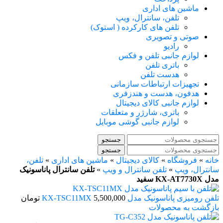
ماشین های اداری
تلفن، سانترال، ویپ
تلفن های کارکرده ( استوک)
صوتی و تصویری
رادیو
لوازم جانبی تلفن و فکس
باتری تلفن
هدست تلفن
تجهیزات ارتباطات سازمانی
هدفون، هدست و هندزفری
لوازم جانبی کالای دیجیتال
باتری، شارژر و متعلقات
لوازم جانبی گوشی موبایل
جستجو
جستجو
خانه
»
فروشگاه
»
کالای دیجیتال
»
ماشین های اداری
»
تلفن،
سانترال، ویپ
»
تلفن سانترال و ویپ
»
تلفن سانترال پاناسونیک
مدل KX-AT7730X سفید
تلفن رومیزی پاناسونیک مدل KX-TSC11MX
5,500,000
تومان
بازگشت به محصولات