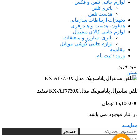
لوازم جانبی تلفن و فکس
باتری تلفن
هدست تلفن
تجهیزات ارتباطات سازمانی
هدفون، هدست و هندزفری
لوازم جانبی کالای دیجیتال
باتری، شارژر و متعلقات
لوازم جانبی گوشی موبایل
مقایسه
ورود / ثبت نام
سبد خرید
بستن
تلفن سانترال پاناسونیک مدل KX-AT7730X سفید
15,100,000
تومان
در انبار موجود نمی باشد
مقایسه
جستجو