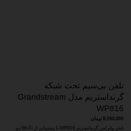
تلفن بی‌سیم تحت شبکه
گرنداستریم مدل Grandstream
WP816
8,190,000
تومان
تلفن وایرلس گرنداستریم WP816 با پشتیبانی از Wi-Fi دو