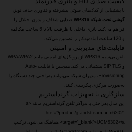
کیفیت صدای HD و باتری قدرتمند
با پشتیبانی از کدک‌های صوتی پیشرفته و فناوری حذف نویز،
گوشی تحت شبکه WP816
صدایی شفاف و بدون اختلال را
فراهم می‌کند. باتری داخلی با ظرفیت بالا تا 6 ساعت مکالمه
و 120 ساعت آماده‌به‌کار را تضمین می‌کند.
قابلیت‌های مدیریتی و امنیتی
تلفن بی‌سیم WP816 از پروتکل‌های امنیتی مانند WPA/WPA2
و SIP TLS پشتیبانی می‌کند. همچنین با قابلیت Auto-
Provisioning، مدیران شبکه می‌توانند به‌راحتی چند دستگاه را
به‌صورت مرکزی پیکربندی کنند.
سازگاری با تجهیزات گرنداستریم
این مدل به‌راحتی با مراکز تلفن گرنداستریم مانند <a
href=”/product/grandstream-ucm6302″
target=”_blank”>UCM6302</a> هماهنگ می‌شود. ترکیب
WP816 با تجهیزات Grandstream یک سیستم ارتباطی