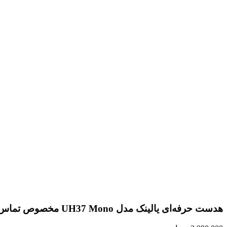
هدست حرفه‌ای یالینک مدل UH37 Mono مخصوص تماس‌های اداری و مرکز تماس