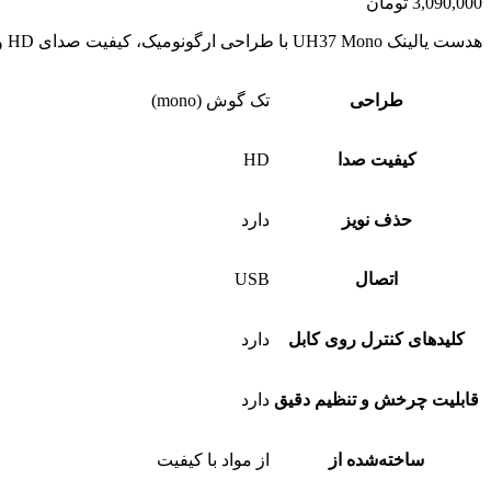
3,090,000
تومان
هدست یالینک UH37 Mono با طراحی ارگونومیک، کیفیت صدای HD و میکروفون حذف نویز، انتخاب ایده‌آل برای کارمندان، اپراتورها و محیط‌های تماس حرفه‌ای است.
طراحی
تک گوش (mono)
کیفیت صدا
HD
حذف نویز
دارد
اتصال
USB
کلیدهای کنترل روی کابل
دارد
قابلیت چرخش و تنظیم دقیق
دارد
ساخته‌شده از
از مواد با کیفیت