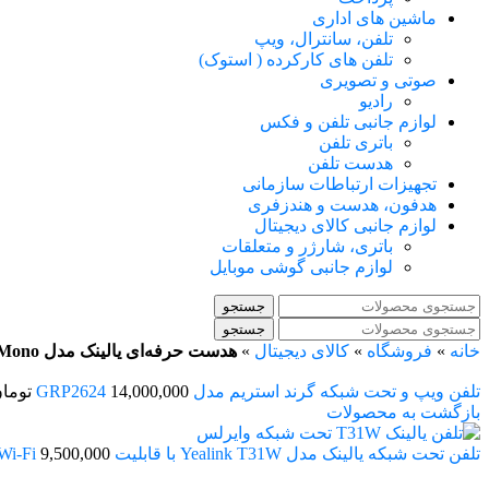
ماشین های اداری
تلفن، سانترال، ویپ
تلفن های کارکرده ( استوک)
صوتی و تصویری
رادیو
لوازم جانبی تلفن و فکس
باتری تلفن
هدست تلفن
تجهیزات ارتباطات سازمانی
هدفون، هدست و هندزفری
لوازم جانبی کالای دیجیتال
باتری، شارژر و متعلقات
لوازم جانبی گوشی موبایل
جستجو
جستجو
خانه
»
فروشگاه
»
کالای دیجیتال
»
هدست حرفه‌ای یالینک مدل UH37 Mono مخصوص تماس‌های اداری و مرکز تماس
تلفن ویپ و تحت شبکه گرند استریم مدل GRP2624
14,000,000
توما
بازگشت به محصولات
تلفن تحت شبکه یالینک مدل Yealink T31W با قابلیت Wi-Fi
9,500,000
اتمام موجودی