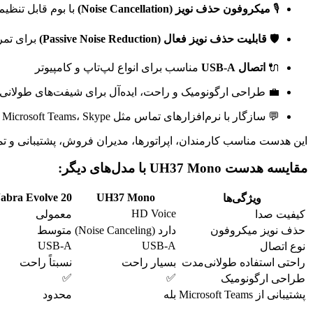
🎙️
میکروفون حذف نویز (Noise Cancellation)
با بوم قابل تنظیم
🛡️
قابلیت حذف نویز فعال (Passive Noise Reduction)
برای تمر
🔌
اتصال USB-A
مناسب برای انواع لپ‌تاپ و کامپیوتر
💼 طراحی ارگونومیک و راحت، ایده‌آل برای شیفت‌های طولانی
💬 سازگار با نرم‌افزارهای تماس مثل Zoom، Microsoft Teams، Skype و…
این هدست مناسب کارمندان، اپراتورها، مدیران فروش، پشتیبانی و تمام افرادیه که کیفیت تماس براشون
مقایسه هدست UH37 Mono با مدل‌های دیگر:
Jabra Evolve 20
UH37 Mono
ویژگی‌ها
HD Voice
کیفیت صدا
معمولی
حذف نویز میکروفون
دارد (Noise Canceling)
متوسط
USB-A
USB-A
نوع اتصال
راحتی استفاده طولانی‌مدت
بسیار راحت
نسبتاً راحت
✅
✅
طراحی ارگونومیک
پشتیبانی از Microsoft Teams
بله
محدود