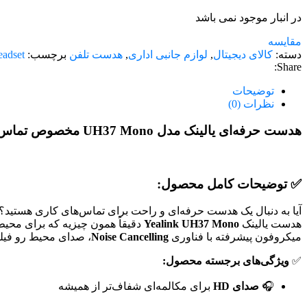
در انبار موجود نمی باشد
مقایسه
دسته:
کالای دیجیتال
,
لوازم جانبی اداری
,
هدست تلفن
برچسب:
eadset
Share:
توضیحات
نظرات (0)
هدست حرفه‌ای یالینک مدل UH37 Mono مخصوص تماس‌های اداری و مرکز تماس
✅ توضیحات کامل محصول:
آیا به دنبال یک هدست حرفه‌ای و راحت برای تماس‌های کاری هستید؟
هدست یالینک
Yealink UH37 Mono
دقیقاً همون چیزیه که برای محیط
میکروفون پیشرفته با فناوری
Noise Cancelling
، صدای محیط رو فیلت
✅
ویژگی‌های برجسته محصول:
🎧
صدای HD
برای مکالمه‌ای شفاف‌تر از همیشه