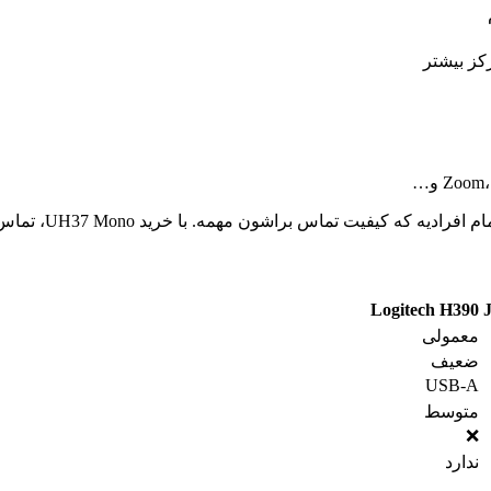
کز بیشتر
 مهمه. با خرید UH37 Mono، تماس‌هایی حرفه‌ای و بدون دردسر تجربه کنید.
Logitech H390
معمولی
ضعیف
USB-A
متوسط
❌
ندارد