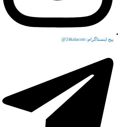
پیج اینستاگرام: 24kalacom@