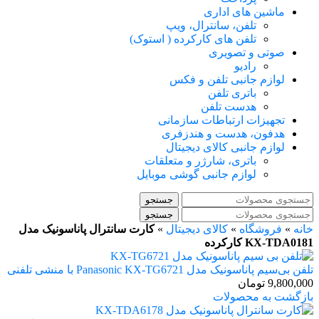
ماشین های اداری
تلفن، سانترال، ویپ
تلفن های کارکرده ( استوک)
صوتی و تصویری
رادیو
لوازم جانبی تلفن و فکس
باتری تلفن
هدست تلفن
تجهیزات ارتباطات سازمانی
هدفون، هدست و هندزفری
لوازم جانبی کالای دیجیتال
باتری، شارژر و متعلقات
لوازم جانبی گوشی موبایل
جستجو
جستجو
خانه
»
فروشگاه
»
کالای دیجیتال
»
کارت سانترال پاناسونیک مدل
KX-TDA0181 کارکرده
تلفن بی‌سیم پاناسونیک مدل Panasonic KX-TG6721 با منشی تلفنی
9,800,000
تومان
بازگشت به محصولات