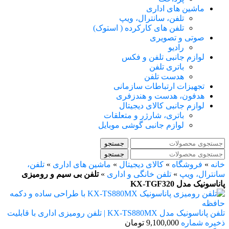
ماشین های اداری
تلفن، سانترال، ویپ
تلفن های کارکرده ( استوک)
صوتی و تصویری
رادیو
لوازم جانبی تلفن و فکس
باتری تلفن
هدست تلفن
تجهیزات ارتباطات سازمانی
هدفون، هدست و هندزفری
لوازم جانبی کالای دیجیتال
باتری، شارژر و متعلقات
لوازم جانبی گوشی موبایل
جستجو
جستجو
خانه
»
فروشگاه
»
کالای دیجیتال
»
ماشین های اداری
»
تلفن،
سانترال، ویپ
»
تلفن خانگی و اداری
»
تلفن بی سیم و رومیزی
پاناسونیک مدل KX-TGF320
تلفن پاناسونیک مدل KX-TS880MX | تلفن رومیزی اداری با قابلیت
ذخیره شماره
9,100,000
تومان