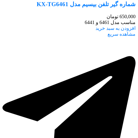
شماره گیر تلفن بیسیم مدل KX-TG6461
650,000
تومان
مناسب مدل 6461 و 6441
افزودن به سبد خرید
مشاهده سریع