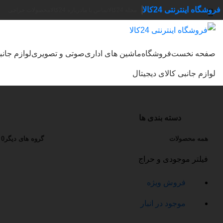
فروشگاه اینترنتی 24کالا
مجله 24کالا
تماس با ما
درباره 24کالا
محصولات حراجی
صفحه نخست
فروشگاه
ماشین های اداری
صوتی و تصویری
لوازم جان
جستجو
لوازم جانبی کالای دیجیتال
دسته بندی ها
همه
محصولات
گروه های دیگر
0 محصول
فیلتر موجودی و حراج
فروش ویژه
موجود در انبار