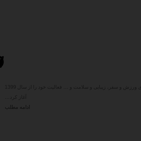
فروشگاه اینترنتی 24کالا با تامین کالای با کیفیت و به صرفه در دو گروه اصلی کالای دیجیتال و لوازم خانه و آشپزخانه و همچنین گروه‌های ورزش و سفر، زیبایی و سلامت و … فعالیت خود را از سال 1399
آغاز کرد…
ادامه مطلب