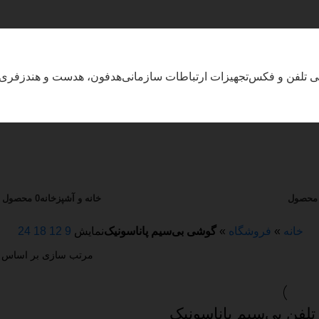
بی تلفن و فکس
تجهیزات ارتباطات سازمانی
هدفون، هدست و هندزفری
خانه و آشپزخانه
0 محصول
خانه
»
فروشگاه
»
گوشی بی‌سیم پاناسونیک
نمایش
9
12
18
24
تلفن بی‌سیم پاناسونیک