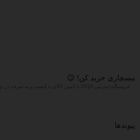
بیسچاری خرید کن! 😉
پیوند‌ها