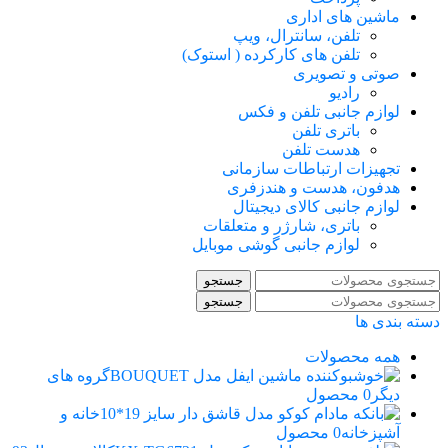
ماشین های اداری
تلفن، سانترال، ویپ
تلفن های کارکرده ( استوک)
صوتی و تصویری
رادیو
لوازم جانبی تلفن و فکس
باتری تلفن
هدست تلفن
تجهیزات ارتباطات سازمانی
هدفون، هدست و هندزفری
لوازم جانبی کالای دیجیتال
باتری، شارژر و متعلقات
لوازم جانبی گوشی موبایل
جستجو
جستجو
دسته بندی ها
همه
محصولات
گروه های
دیگر
0 محصول
خانه و
آشپزخانه
0 محصول