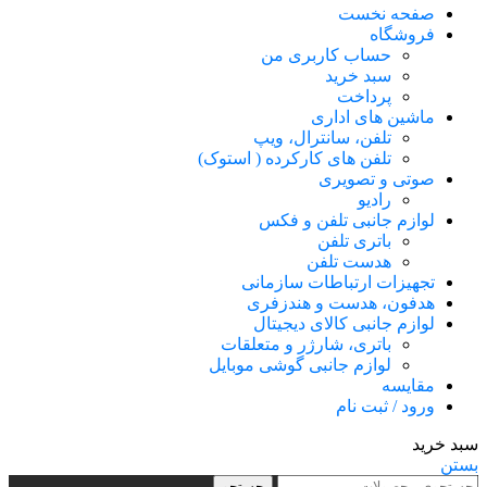
صفحه نخست
فروشگاه
حساب کاربری من
سبد خرید
پرداخت
ماشین های اداری
تلفن، سانترال، ویپ
تلفن های کارکرده ( استوک)
صوتی و تصویری
رادیو
لوازم جانبی تلفن و فکس
باتری تلفن
هدست تلفن
تجهیزات ارتباطات سازمانی
هدفون، هدست و هندزفری
لوازم جانبی کالای دیجیتال
باتری، شارژر و متعلقات
لوازم جانبی گوشی موبایل
مقایسه
ورود / ثبت نام
سبد خرید
بستن
جستجو