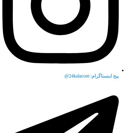
پیج اینستاگرام: 24kalacom@