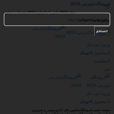
فروشگاه اینترنتی 24کالا
مجله 24کالا
تماس با ما
درباره 24کالا
محصولات حراجی
تماس با ما:
۰۹۹۸۱۹۸۸۸۸۱
جستجو
ورود / ثبت نام
0
محصول
0
تومان
0
مقایسه
منو
ورود / ثبت نام
0
محصول
0
تومان
صفحه نخست
فروشگاه
ماشین های اداری
صوتی و تصویری
لوازم جانبی تلفن و فکس
تجهیزات ارتباطات سازمانی