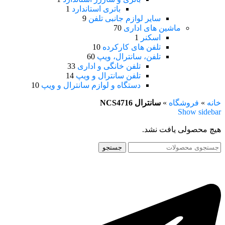
باتری استاندارد
1
سایر لوازم جانبی تلفن
9
ماشین های اداری
70
اسکنر
1
تلفن های کارکرده
10
تلفن، سانترال، ویپ
60
تلفن خانگی و اداری
33
تلفن سانترال و ویپ
14
دستگاه و لوازم سانترال و ویپ
10
خانه
»
فروشگاه
»
سانترال NCS4716
Show sidebar
هیچ محصولی یافت نشد.
جستجو