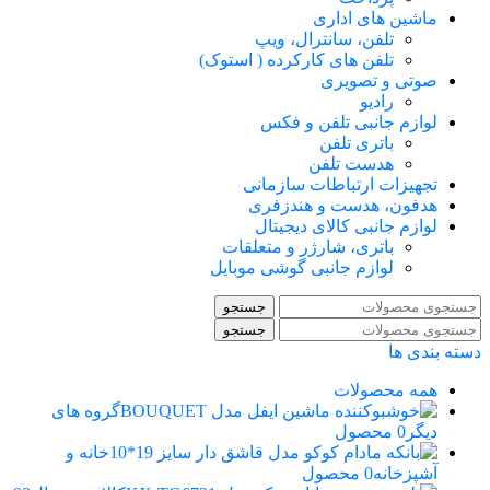
ماشین های اداری
تلفن، سانترال، ویپ
تلفن های کارکرده ( استوک)
صوتی و تصویری
رادیو
لوازم جانبی تلفن و فکس
باتری تلفن
هدست تلفن
تجهیزات ارتباطات سازمانی
هدفون، هدست و هندزفری
لوازم جانبی کالای دیجیتال
باتری، شارژر و متعلقات
لوازم جانبی گوشی موبایل
جستجو
جستجو
دسته بندی ها
همه
محصولات
گروه های
دیگر
0 محصول
خانه و
آشپزخانه
0 محصول