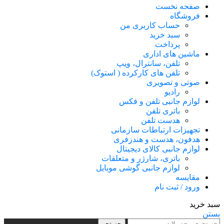
صفحه نخست
فروشگاه
حساب کاربری من
سبد خرید
پرداخت
ماشین های اداری
تلفن، سانترال، ویپ
تلفن های کارکرده ( استوک)
صوتی و تصویری
رادیو
لوازم جانبی تلفن و فکس
باتری تلفن
هدست تلفن
تجهیزات ارتباطات سازمانی
هدفون، هدست و هندزفری
لوازم جانبی کالای دیجیتال
باتری، شارژر و متعلقات
لوازم جانبی گوشی موبایل
مقایسه
ورود / ثبت نام
سبد خرید
بستن
جستجو