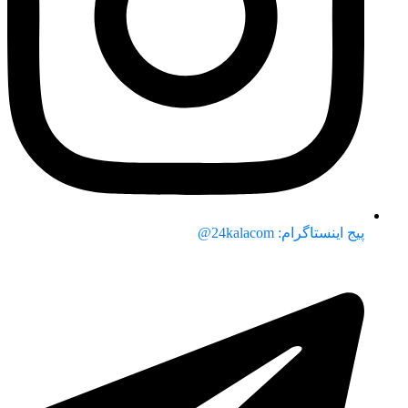
پیج اینستاگرام: 24kalacom@